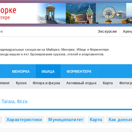
be
Экскурсии
Арен
ндивидуальные экскурсии на Майорке, Менорке, Ибице и Форментере.
ренда машин и яхт. Бронирование круизов, отелей и апартаментов.
А
МЕНОРКА
ИБИЦА
ФОРМЕНТЕРА
ппинг
Кухня
Флора и фауна
Активный отдых
Карта
Фотог
 Talaia
,
Ibiza
Характеристики
Муниципалитет
Карта
Как доеха