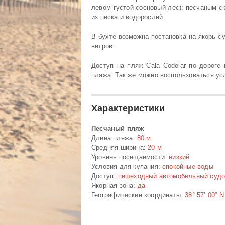
левом густой сосновый лес); песчаным ск
из песка и водорослей.
В бухте возможна постановка на якорь су
ветров.
Доступ на пляж Cala Codolar по дороге
пляжа. Так же можно воспользоваться ус
Характеристики
Песчаный пляж
Длина пляжа:
80 м
Средняя ширина:
20 м
Уровень посещаемости:
низкий
Условия для купания:
спокойные воды
Доступ:
пешеходный автомобильный суд
Якорная зона:
да
Географические координаты:
38° 57’ 00” N