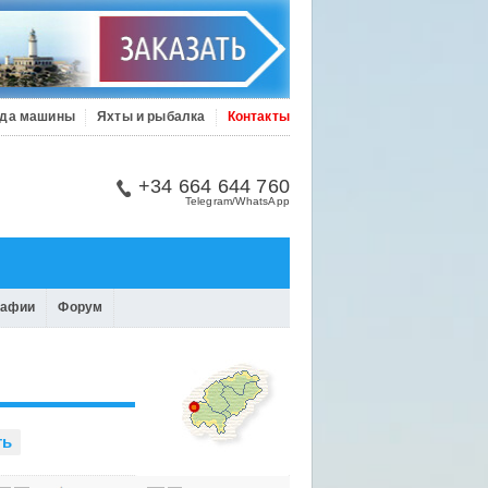
да машины
Яхты и рыбалка
Контакты
+34 664 644 760
Telegram/WhatsApp
рафии
Форум
ть