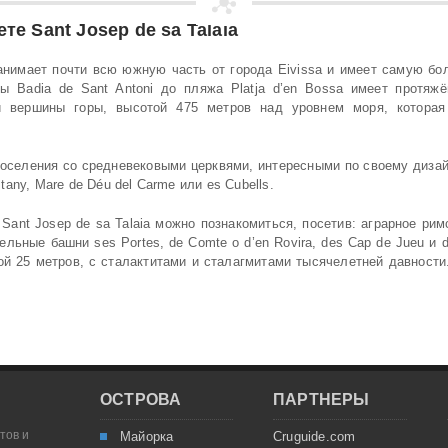
ете
Sant Josep de sa Talaia
занимает почти всю южную часть от города Eivissa и имеет самую б
ты Badia de Sant Antoni до пляжа Platja d’en Bossa имеет протяж
й вершины горы, высотой 475 метров над уровнем моря, которая
оселения со средневековыми церквями, интересными по своему дизайну
stany, Mare de Déu del Carme или es Cubells.
ant Josep de sa Talaia можно познакомиться, посетив: аграрное римс
льные башни ses Portes, de Comte o d’en Rovira, des Cap de Jueu и d
ной 25 метров, с сталактитами и сталагмитами тысячелетней давности
ОСТРОВА
ПАРТНЕРЫ
тов и
Майорка
Cruguide.com