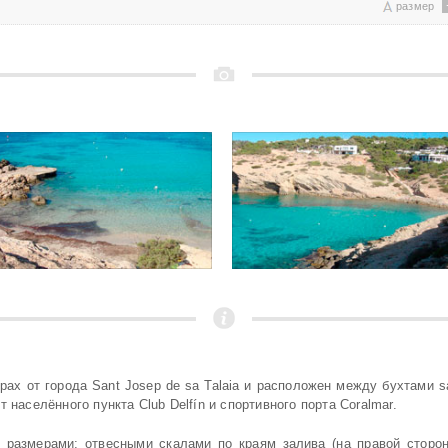
размер
рах от города Sant Josep de sa Talaia и расположен между бухтами sa 
 населённого пункта Club Delfín и спортивного порта Coralmar.
 размерами; отвесными скалами по краям залива (на правой сторон