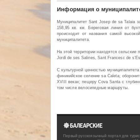
Информация о муниципалит
Муниципалитет Sant Josep de sa Talaia 
158,95 кв. км. Береговая линия от бух
происходит от названия самой высоко
муниципалитета.
На этой территории находятся сельские п
Jordi de ses Salines, Sant Francesc de s’E
С культурной ценностью муниципалитета S
финикийское селение sa Caleta; обороните
XVIII веках; пещеру Cova Santa с глуби
том числе велосипедные маршруты.
Первый русскоязычный портал для турис