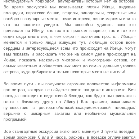
нестандартным подходом, альтернативы которым нет на острове!
Во время экскурсий мы показываем: пляжи Ибицы, видовые
площадки, пиратские башни, пещеры, винодельни, секретные или
наоборот популярные места, точки интереса, хиппи-маркеты или то
что вы захотите увидеть. Мы способны удивить всех кто
приезжает на Ибицу, как тех кто приехал впервые, так и тех кто
ездит сюда много лет, в чем секрет - все очень просто... Ибица -
меняется и только люди живущие тут, любящие остров всем
сердцем и интересующиеся всем что происходит на Ибице, могут
вам показать и рассказать что же на самом деле происходит на
Ибице, показать насколько многолик и многогранен остров, от
самых известных и общественных мест до самых дальних уголков
острова, куда добираются только некоторые местные жители!
Во время пути - вы получаете огромное количество информации
про остров, которую не найдете просто так даже в интернете. Вся
поездка проходит в виде живой беседы, как будто вы приехали в
гости к близкому другу на Ибицу!) Как правило, заканчиваем
путешествие в ресторане/пляже/локации/смотровой площадке/
вершине с шикарным закатом или необычной музыкальной
программой.
Все стандартные экскурсии включают: минимум 3 пункта поездки,
время экскурсии 6 или 9 часов, расходы в поездке оплачиваются