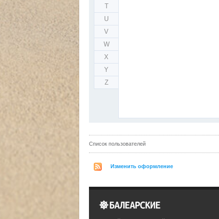
T
U
V
W
X
Y
Z
Список пользователей
Изменить оформление