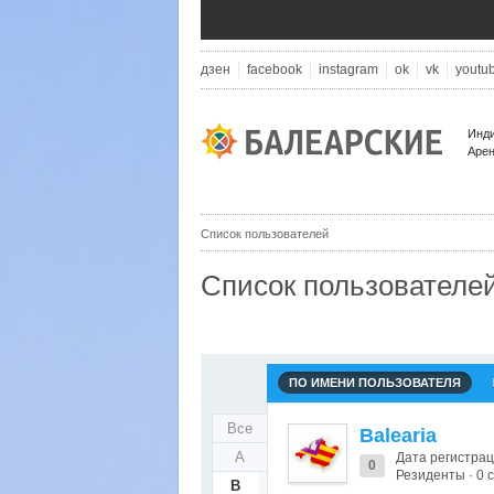
дзен
facebook
instagram
ok
vk
youtu
Инди
Арен
Список пользователей
Список пользователе
ПО ИМЕНИ ПОЛЬЗОВАТЕЛЯ
Все
Balearia
A
Дата регистрац
0
Резиденты · 0
B