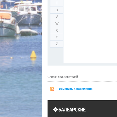
T
U
V
W
X
Y
Z
Список пользователей
Изменить оформление