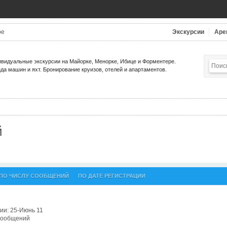
be
Экскурсии
Аре
видуальные экскурсии на Майорке, Менорке, Ибице и Форментере.
да машин и яхт. Бронирование круизов, отелей и апартаментов.
й
ПО ЧИСЛУ СООБЩЕНИЙ
ПО ДАТЕ РЕГИСТРАЦИИ
ии: 25-Июнь 11
 сообщений