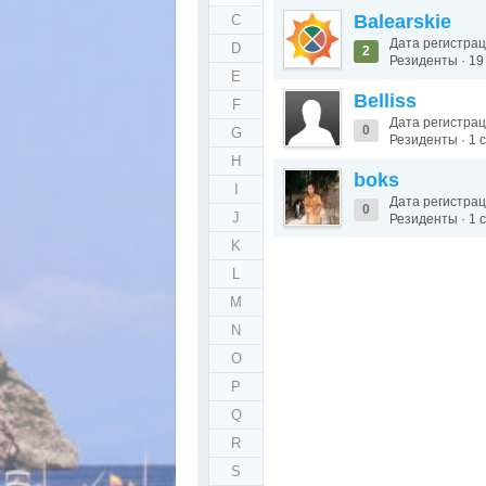
Balearskie
C
Дата регистрац
D
2
Резиденты · 1
E
Belliss
F
Дата регистрац
0
G
Резиденты · 1
H
boks
I
Дата регистрац
0
J
Резиденты · 1
K
L
M
N
O
P
Q
R
S