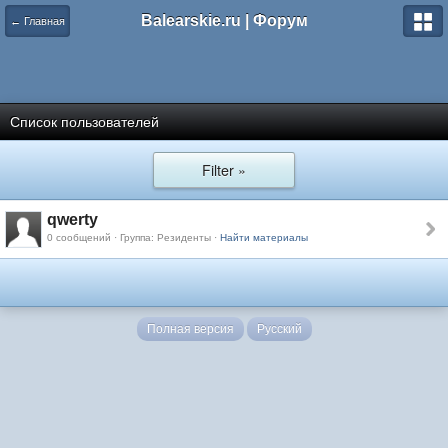
Balearskie.ru | Форум
← Главная
Список пользователей
Filter »
qwerty
0 сообщений · Группа: Резиденты ·
Найти материалы
Полная версия
Русский