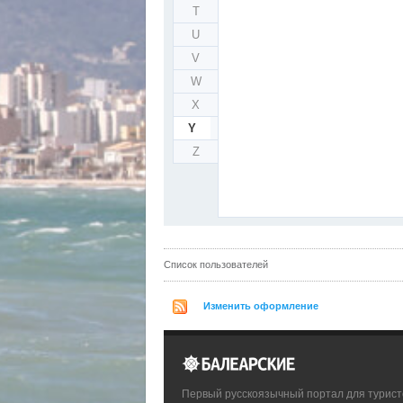
T
U
V
W
X
Y
Z
Список пользователей
Изменить оформление
Первый русскоязычный портал для турист