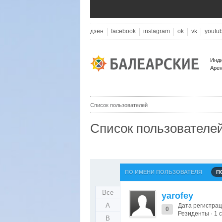
дзен
facebook
instagram
ok
vk
youtu
Инди
Арен
Список пользователей
Список пользователе
ПО ИМЕНИ ПОЛЬЗОВАТЕЛЯ
П
Все
yarofey
A
Дата регистрац
0
Резиденты · 1
B