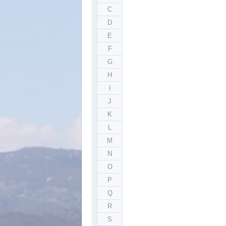
C
D
E
F
G
H
I
J
K
L
M
N
O
P
Q
R
S