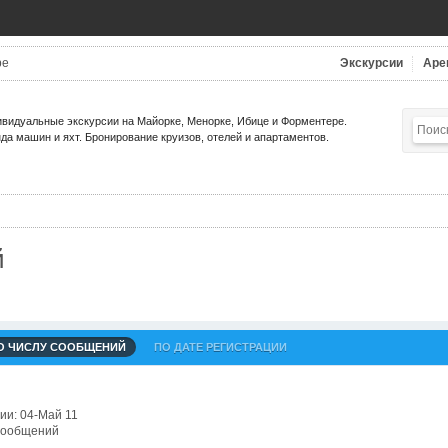
be
Экскурсии
Аре
видуальные экскурсии на Майорке, Менорке, Ибице и Форментере.
да машин и яхт. Бронирование круизов, отелей и апартаментов.
й
О ЧИСЛУ СООБЩЕНИЙ
ПО ДАТЕ РЕГИСТРАЦИИ
ии: 04-Май 11
 сообщений