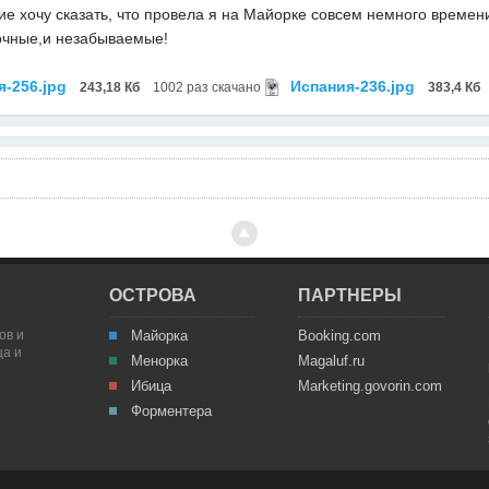
ие хочу сказать, что провела я на Майорке совсем немного времен
очные,и незабываемые!
я-256.jpg
Испания-236.jpg
243,18 Кб
1002 раз скачано
383,4 Кб
ОСТРОВА
ПАРТНЕРЫ
ов и
Майорка
Booking.com
ца и
Менорка
Magaluf.ru
Ибица
Marketing.govorin.com
Форментера