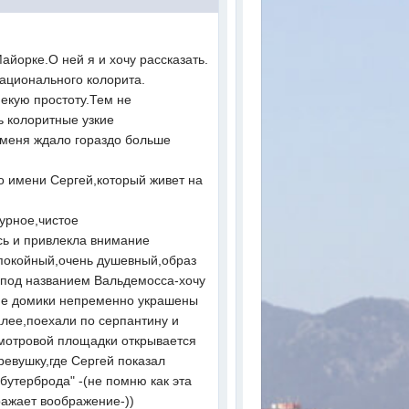
айорке.О ней я и хочу рассказать.
национального колорита.
некую простоту.Тем не
 колоритные узкие
 меня ждало гораздо больше
по имени Сергей,который живет на
урное,чистое
сь и привлекла внимание
спокойный,очень душевный,образ
е под названием Вальдемосса-хочу
ькие домики непременно украшены
алее,поехали по серпантину и
смотровой площадки открывается
ревушку,где Сергей показал
бутерброда" -(не помню как эта
ражает воображение-))