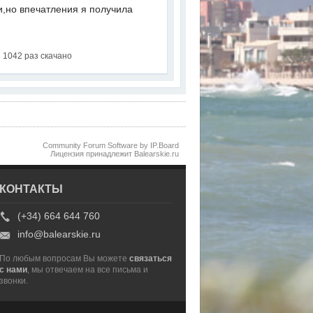
и,но впечатления я получила
1042 раз скачано
Community Forum Software by IP.Board
Лицензия принадлежит Balearskie.ru
КОНТАКТЫ
(+34) 664 644 760
info@balearskie.ru
По любым вопросам Вы можете
связаться
с нами
, мы отвечаем на все письма и
звонки.