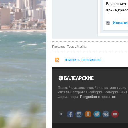
В заключен
яркие,крас
Испани
Профиль: Темы: Marina
Изменить оформление
Первый русскоязычный портал для турист
жителей островов Майорка, Менорка, Иби
Форментера.
Подробно о проекте»