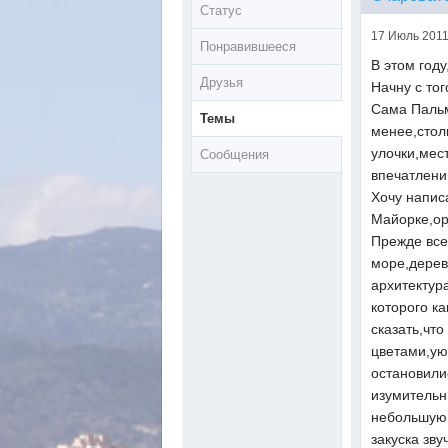
Статус
17 Июль 2011
Понравившееся
В этом год
Друзья
Начну с то
Сама Пальм
Темы
менее,стол
улочки,мес
Сообщения
впечатлени
Хочу напис
Майорке,орг
Прежде все
море,дерев
архитектур
которого к
сказать,чт
цветами,ую
остановили
изумительн
небольшую 
закуска зв