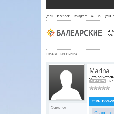
дзен
facebook
instagram
ok
vk
youtu
Инди
Арен
Профиль: Темы: Marina
Marina
Дата регистрац
Был 
ВНЕ САЙТА
ТЕМЫ ПОЛЬЗ
Основное
Очароват