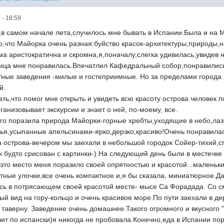
 - 18:59
у,в самом начале лета,случилось мне бывать в Испании.Была и на М
го,что Майорка очень разная:буйство красок-архитектуры,природы,
а аристократична и скромна,я,поначалу,слегка удивилась,увидев 
ица мне понравилась.Впечатлил Кафедральный собор,понравились
тные заведения -милые и гостеприимные. Но за пределами города
й.
ать,что помог мне открыть и увидеть всю красоту острова человек 
анизовывает экскурсии и знает о ней, по-моему, все.
го поразила природа Майорки-горные хребты,уходящие в небо,лаз
ья,усыпанные апельсинами-ярко,дерзко,красиво!Очень понравила
а острова-вечером мы заехали в небольшой городок Сойер-тихий,
ак будто срисован с картинки-) На следующий день были в местечк
о это место меня поразило своей опрятностью и красотой...мален
тные улочки,все очень компактное и,я бы сказала, миниатюрное.Д
сь в потрясающем своей красотой месте- мысе Са Форадада. Со 
ый вид на гору-кольцо и очень красивое море.По пути заехали в де
таверну. Заведение очень домашнее.Такого огромного и вкусного "
учит по испански)я никогда не пробовала.Конечно,еда в Испании по