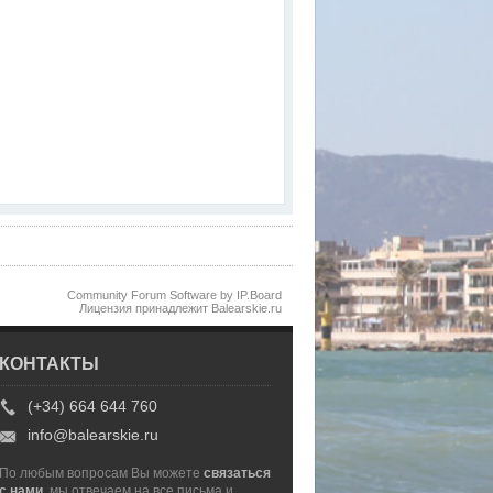
Community Forum Software by IP.Board
Лицензия принадлежит Balearskie.ru
КОНТАКТЫ
(+34) 664 644 760
info@balearskie.ru
По любым вопросам Вы можете
связаться
с нами
, мы отвечаем на все письма и