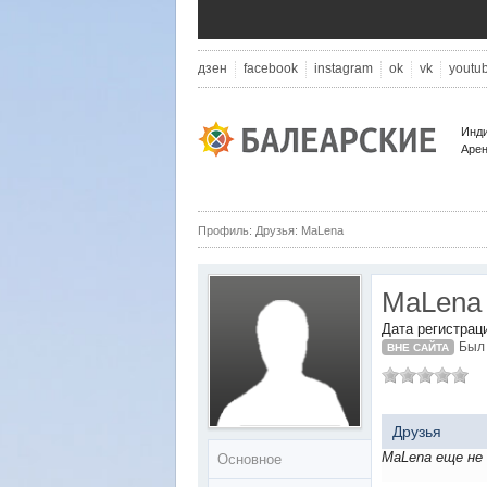
дзен
facebook
instagram
ok
vk
youtu
Инди
Арен
Профиль: Друзья: MaLena
MaLena
Дата регистрац
Был 
ВНЕ САЙТА
Друзья
MaLena еще не 
Основное