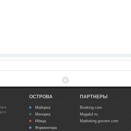
ОСТРОВА
ПАРТНЕРЫ
ов и
Майорка
Booking.com
ца и
Менорка
Magaluf.ru
Ибица
Marketing.govorin.com
Форментера