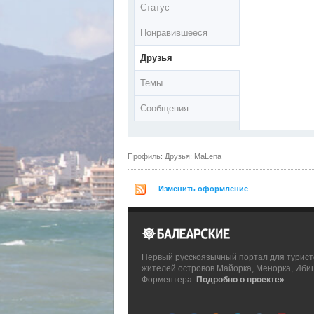
Статус
Понравившееся
Друзья
Темы
Сообщения
Профиль: Друзья: MaLena
Изменить оформление
Первый русскоязычный портал для турист
жителей островов Майорка, Менорка, Иби
Форментера.
Подробно о проекте»