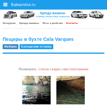
Balearskie.ru
Экскурсии
Аренда машины
Яхты и рыбалка
Контакты
Пещеры в бухте Cala Varques
Майорка
Балеарские острова
Посмотреть:
статью
|
видео
|
местоположение