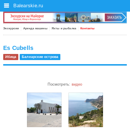
Balearskie.ru
Экскурсии
Аренда машины
Яхты и рыбалка
Контакты
Es Cubells
Ибица
Балеарские острова
Посмотреть:
видео