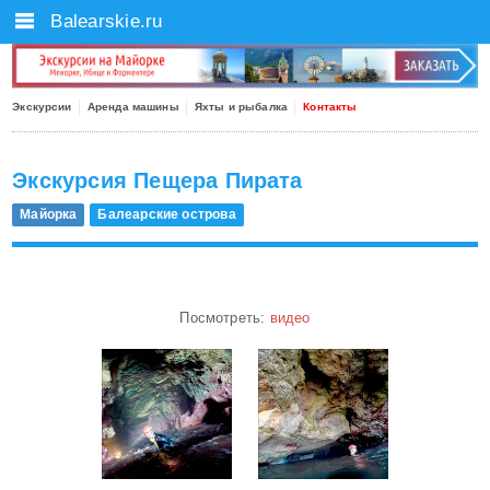
Balearskie.ru
Экскурсии
Аренда машины
Яхты и рыбалка
Контакты
Экскурсия Пещера Пирата
Майорка
Балеарские острова
Посмотреть:
видео