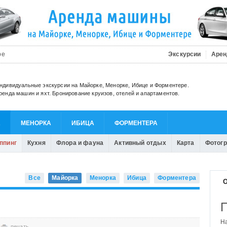
be
Экскурсии
Арен
ндивидуальные экскурсии на Майорке, Менорке, Ибице и Форментере.
ренда машин и яхт. Бронирование круизов, отелей и апартаментов.
А
МЕНОРКА
ИБИЦА
ФОРМЕНТЕРА
ппинг
Кухня
Флора и фауна
Активный отдых
Карта
Фотог
Все
Майорка
Менорка
Ибица
Форментера
О
печать