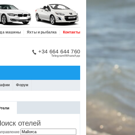
да машины
Яхты и рыбалка
Контакты
+34 664 644 760
Telegram/WhatsApp
рафии
Форум
тели