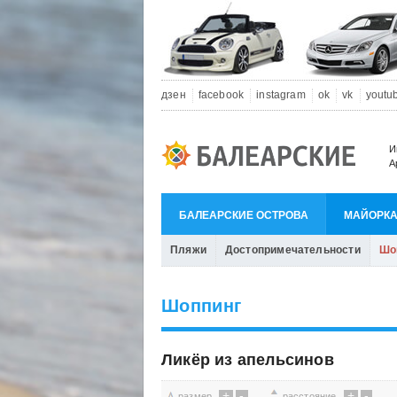
дзен
facebook
instagram
ok
vk
youtu
И
А
БАЛЕАРСКИЕ ОСТРОВА
МАЙОРК
Пляжи
Достопримечательности
Шо
Шоппинг
Ликёр из апельсинов
+
-
+
-
размер
расстояние