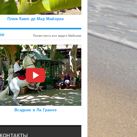
Пляж Камп де Мар Майорка
ео
Посмотреть все видео Майорки
Всадник в Ла Гранхе
КОНТАКТЫ