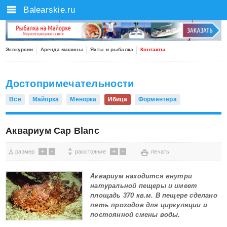
Balearskie.ru
Экскурсии
Аренда машины
Яхты и рыбалка
Контакты
Достопримечательности
Все
Майорка
Менорка
Ибица
Форментера
Аквариум Cap Blanc
+
-
+
-
размер
расстояние
печать
Аквариум находится внутри
натуральной пещеры и имеет
площадь 370 кв.м. В пещере сделано
пять проходов для циркуляции и
постоянной смены воды.