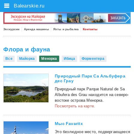
Balearskie.ru
Экскурсии
Аренда машины
Яхты и рыбалка
Контакты
Флора и фауна
Все
Майорка
Менорка
Ибица
Форментера
Природный Парк Са Альбуфера
дес Грау
Природный парк Parque Natural de Sa
Albufera des Grau находится на северо-
востоке острова Менорка.
Посмотреть на карте.
Мыс Favаritx
Это безлюдное место, подвергающееся