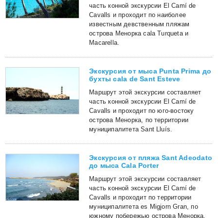
часть конной экскурсии El Camí de
Cavalls и проходит по наиболее
известным девственным пляжам
острова Менорка cala Turqueta и
Macarella.
Экскурсия от мыса Punta Prima до
бухты cala de Sant Esteve
Маршрут этой экскурсии составляет
часть конной экскурсии El Camí de
Cavalls и проходит по юго-востоку
острова Менорка, по территории
муниципалитета Sant Lluís.
Экскурсия от пляжа Sant Adeodato
до мыса Cala Porter
Маршрут этой экскурсии составляет
часть конной экскурсии El Camí de
Cavalls и проходит по территории
муниципалитета es Migjorn Gran, по
южному побережью острова Менорка.