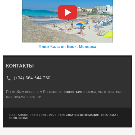
Пляж Кала ен Боск, Менорка
КОНТАКТЫ
(+34) 664 644 760
По любым вопросам Вы можете
связаться с нами
, мы отвечаем на
все письма и звонки.
BALEARSKIE.RU © 2009 - 2026.
ПРАВОВАЯ ИНФОРМАЦИЯ
.
РЕКЛАМА
/
PUBLICIDAD
.