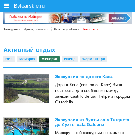
Balearskie.ru
Экскурсии
Аренда машины
Яхты и рыбалка
Контакты
Активный отдых
Все
Майорка
Менорка
Ибица
Форментера
Экскурсия по дороге Кана
Дорога Кана (camino de Kane) была
построена для сообщения между
замком Castillo de San Felipe и городом
Ciutadella.
Экскурсия из бухты cala Turqueta
до бухты cala Galdana
Маршрут этой экскурсии составляет