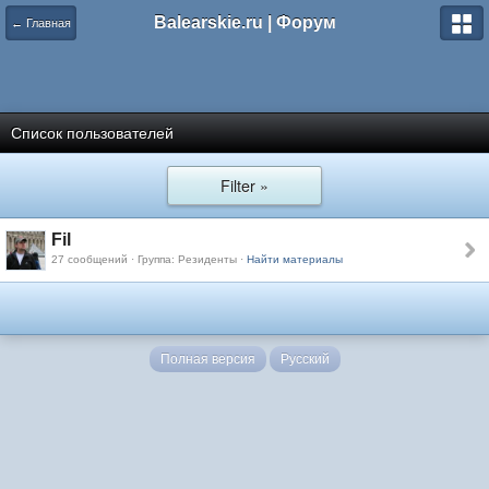
Balearskie.ru | Форум
← Главная
Список пользователей
Filter »
Fil
27 сообщений · Группа: Резиденты ·
Найти материалы
Полная версия
Русский