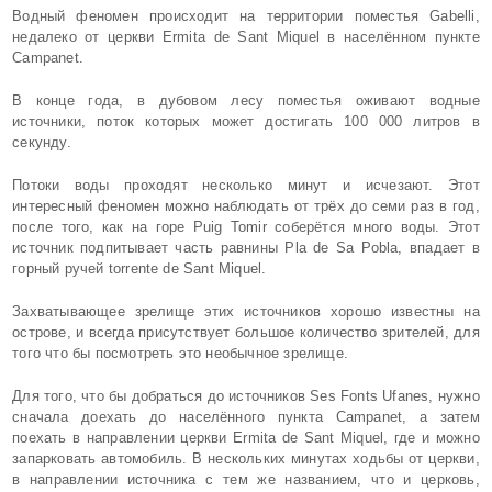
Водный феномен происходит на территории поместья Gabelli,
недалеко от церкви Ermita de Sant Miquel в населённом пункте
Campanet.
В конце года, в дубовом лесу поместья оживают водные
источники, поток которых может достигать 100 000 литров в
секунду.
Потоки воды проходят несколько минут и исчезают. Этот
интересный феномен можно наблюдать от трёх до семи раз в год,
после того, как на горе Puig Tomir соберётся много воды. Этот
источник подпитывает часть равнины Pla de Sa Pobla, впадает в
горный ручей torrente de Sant Miquel.
Захватывающее зрелище этих источников хорошо известны на
острове, и всегда присутствует большое количество зрителей, для
того что бы посмотреть это необычное зрелище.
Для того, что бы добраться до источников Ses Fonts Ufanes, нужно
сначала доехать до населённого пункта Campanet, а затем
поехать в направлении церкви Ermita de Sant Miquel, где и можно
запарковать автомобиль. В нескольких минутах ходьбы от церкви,
в направлении источника с тем же названием, что и церковь,