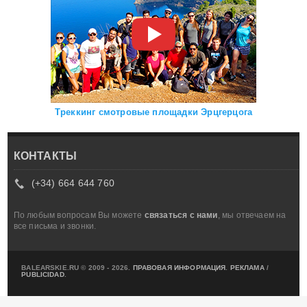
Треккинг смотровые площадки Эрцгерцога
КОНТАКТЫ
(+34) 664 644 760
По любым вопросам Вы можете
связаться с нами
, мы отвечаем на
все письма и звонки.
BALEARSKIE.RU © 2009 - 2026.
ПРАВОВАЯ ИНФОРМАЦИЯ
.
РЕКЛАМА
/
PUBLICIDAD
.