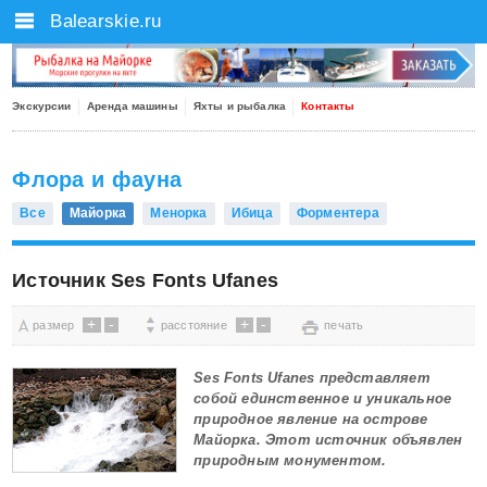
Balearskie.ru
Экскурсии
Аренда машины
Яхты и рыбалка
Контакты
Флора и фауна
Все
Майорка
Менорка
Ибица
Форментера
Источник Ses Fonts Ufanes
+
-
+
-
размер
расстояние
печать
Ses Fonts Ufanes представляет
собой единственное и уникальное
природное явление на острове
Майорка. Этот источник объявлен
природным монументом.