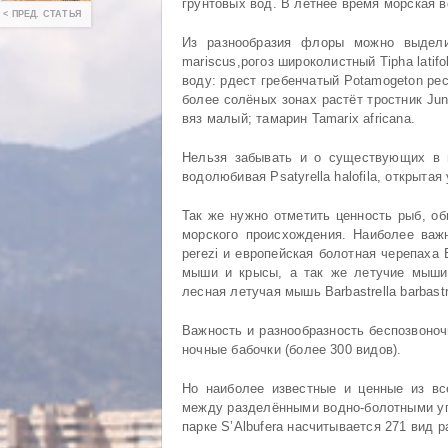
грунтовых вод. В летнее время морская в
< ПРЕД. СТАТЬЯ
Из разнообразия флоры можно выделить
mariscus,рогоз широколистный Tipha lati
воду: рдест гребенчатый Potamogeton pec
более солёных зонах растёт тростник Jun
вяз малый; тамарин Tamarix africana.
Нельзя забывать и о существующих в п
водолюбивая Psatyrella halofila, открытая
Так же нужно отметить ценность рыб, о
морского происхождения. Наиболее важ
perezi и европейская болотная черепаха 
мыши и крысы, а так же летучие мыши 
лесная летучая мышь Barbastrella barbastr
Важность и разнообразность беспозвоноч
ночные бабочки (более 300 видов).
Но наиболее известные и ценные из вс
между разделёнными водно-болотными уг
парке S’Albufera насчитывается 271 вид 