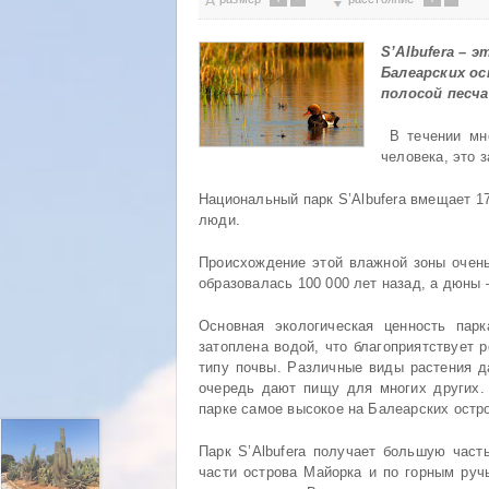
S’Albufera – 
Балеарских ос
полосой песч
В течении мно
человека, это 
Национальный парк S’Albufera вмещает 170
люди.
Происхождение этой влажной зоны очень
образовалась 100 000 лет назад, а дюны –
Основная экологическая ценность парк
затоплена водой, что благоприятствует р
типу почвы. Различные виды растения д
очередь дают пищу для многих других.
парке самое высокое на Балеарских остр
Парк S’Albufera получает большую част
части острова Майорка и по горным руч