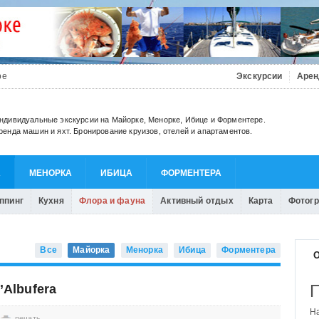
be
Экскурсии
Арен
ндивидуальные экскурсии на Майорке, Менорке, Ибице и Форментере.
ренда машин и яхт. Бронирование круизов, отелей и апартаментов.
А
МЕНОРКА
ИБИЦА
ФОРМЕНТЕРА
ппинг
Кухня
Флора и фауна
Активный отдых
Карта
Фотог
Все
Майорка
Менорка
Ибица
Форментера
О
Albufera
печать