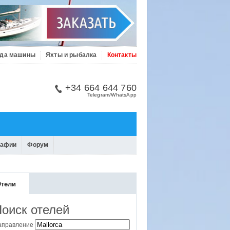
да машины
Яхты и рыбалка
Контакты
+34 664 644 760
Telegram/WhatsApp
рафии
Форум
тели