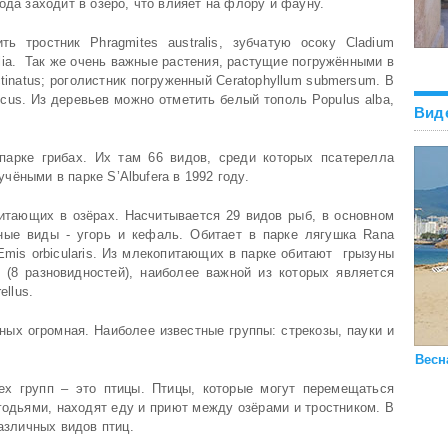
ода заходит в озеро, что влияет на флору и фауну.
 тростник Phragmites australis, зубчатую осоку Cladium
folia. Так же очень важные растения, растущие погружёнными в
tinatus; роголистник погруженный Ceratophyllum submersum. В
cus. Из деревьев можно отметить белый тополь Populus alba,
Вид
арке грибах. Их там 66 видов, среди которых псатерелла
 учёными в парке S’Albufera в 1992 году.
битающих в озёрах. Насчитывается 29 видов рыб, в основном
ные виды - угорь и кефаль. Обитает в парке лягушка Rana
Emis orbicularis. Из млекопитающих в парке обитают грызуны
(8 разновидностей), наиболее важной из которых является
ellus.
ных огромная. Наиболее известные группы: стрекозы, пауки и
Весн
ех групп – это птицы. Птицы, которые могут перемещаться
одьями, находят еду и приют между озёрами и тростником. В
различных видов птиц.