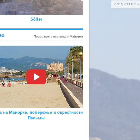
СЛЕД. СТАТЬЯ >
Sóller
ео
Посмотреть все видео Майорки
а на Майорке, побережье в окрестности
Пальмы