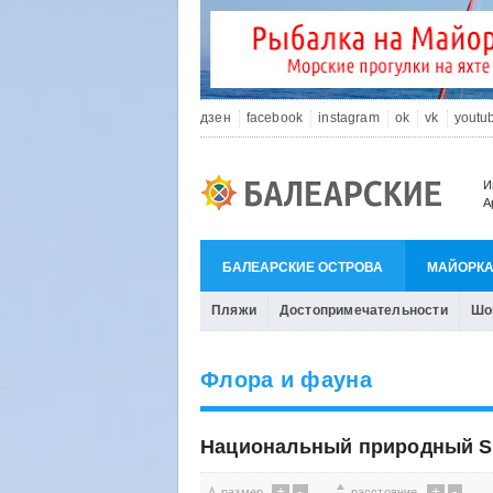
дзен
facebook
instagram
ok
vk
youtu
И
А
БАЛЕАРСКИЕ ОСТРОВА
МАЙОРК
Пляжи
Достопримечательности
Шо
Флора и фауна
Национальный природный S’
+
-
+
-
размер
расстояние