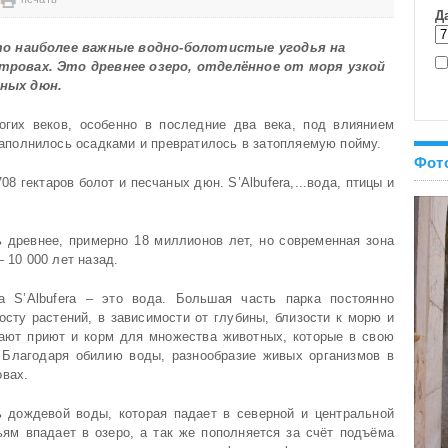
это наиболее важные водно-болотистые угодья на
тровах. Это древнее озеро, отделённое от моря узкой
аных дюн.
гих веков, особенно в последние два века, под влиянием
заполнилось осадками и превратилось в затопляемую пойму.
Фот
8 гектаров болот и песчаных дюн. S’Albufera,...вода, птицы и
 древнее, примерно 18 миллионов лет, но современная зона
 10 000 лет назад.
а S’Albufera – это вода. Большая часть парка постоянно
осту растений, в зависимости от глубины, близости к морю и
ают приют и корм для множества животных, которые в свою
 Благодаря обилию воды, разнообразие живых организмов в
овах.
ь дождевой воды, которая падает в северной и центральной
ьям впадает в озеро, а так же пополняется за счёт подъёма