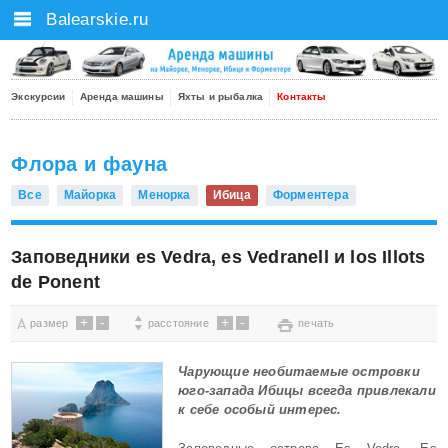
Balearskie.ru
Экскурсии
Аренда машины
Яхты и рыбалка
Контакты
Флора и фауна
Все
Майорка
Менорка
Ибица
Форментера
Заповедники es Vedrа, es Vedranell и los Illots
de Ponent
+
-
+
-
размер
расстояние
печать
Чарующие необитаемые островки
юго-запада Ибицы всегда привлекали
к себе особый интерес.