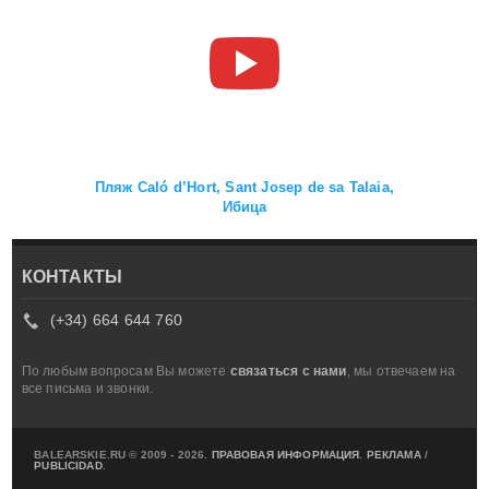
Пляж Caló d’Hort, Sant Josep de sa Talaia,
Ибица
КОНТАКТЫ
(+34) 664 644 760
По любым вопросам Вы можете
связаться с нами
, мы отвечаем на
все письма и звонки.
BALEARSKIE.RU © 2009 - 2026.
ПРАВОВАЯ ИНФОРМАЦИЯ
.
РЕКЛАМА
/
PUBLICIDAD
.