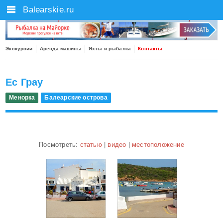
Balearskie.ru
Экскурсии
Аренда машины
Яхты и рыбалка
Контакты
Ес Грау
Менорка
Балеарские острова
Посмотреть:
статью
|
видео
|
местоположение