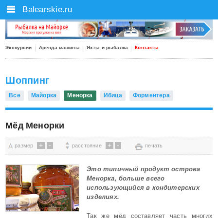
Balearskie.ru
Экскурсии
Аренда машины
Яхты и рыбалка
Контакты
Шоппинг
Все
Майорка
Менорка
Ибица
Форментера
Мёд Менорки
+
-
+
-
размер
расстояние
печать
Это типичный продукт острова
Менорка, больше всего
использующийся в кондитерских
изделиях.
Так же мёд составляет часть многих