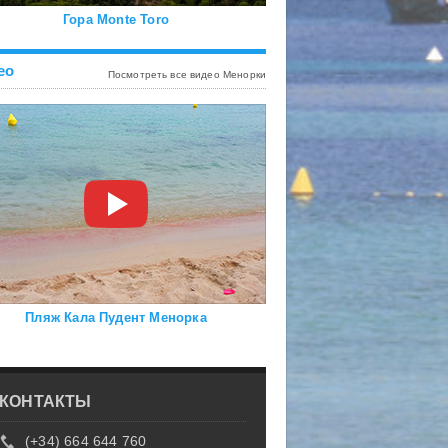
Гора Monte Toro
ео
Посмотреть все видео Менорки
Пляж Кала Пудент Менорка
КОНТАКТЫ
(+34) 664 644 760