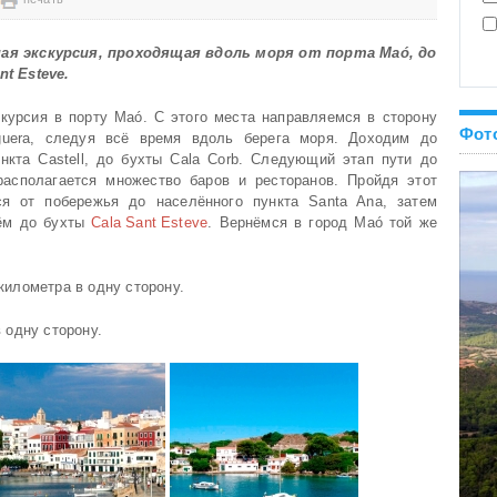
ая экскурсия, проходящая вдоль моря от порта Maó, до
t Esteve.
курсия в порту Maó. С этого места направляемся в сторону
Фот
guera, следуя всё время вдоль берега моря. Доходим до
нкта Castell, до бухты Cala Corb. Следующий этап пути до
 располагается множество баров и ресторанов. Пройдя этот
ся от побережья до населённого пункта Santa Ana, затем
дём до бухты
Cala Sant Esteve
. Вернёмся в город Maó той же
километра в одну сторону.
 одну сторону.