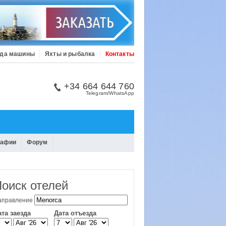
да машины
Яхты и рыбалка
Контакты
+34 664 644 760
Telegram/WhatsApp
рафии
Форум