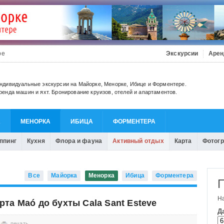
be
Экскурсии
Арен
ндивидуальные экскурсии на Майорке, Менорке, Ибице и Форментере.
ренда машин и яхт. Бронирование круизов, отелей и апартаментов.
А
МЕНОРКА
ИБИЦА
ФОРМЕНТЕРА
ппинг
Кухня
Флора и фауна
Активный отдых
Карта
Фотог
Все
Майорка
Менорка
Ибица
Форментера
та Maó до бухты Cala Sant Esteve
печать