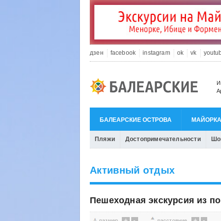
дзен
facebook
instagram
ok
vk
youtu
И
А
БАЛЕАРСКИЕ ОСТРОВА
МАЙОРК
Пляжи
Достопримечательности
Шо
Активный отдых
Пешеходная экскурсия из пор
+
-
+
-
размер
расстояние