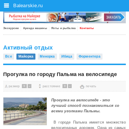
Balearskie.ru
Экскурсии
Аренда машины
Яхты и рыбалка
Контакты
Активный отдых
Все
Майорка
Менорка
Ибица
Форментера
Прогулка по городу Пальма на велосипеде
+
-
+
-
размер
расстояние
печать
Прогулка на велосипеде - это
лучший способ познакомиться со
всеми уголками Пальмы.
В городе Пальма имеется множество
велосипедных дорожек. Одна из самых