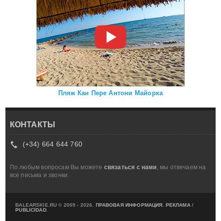
Пляж Кан Пере Антони Майорка
КОНТАКТЫ
(+34) 664 644 760
По любым вопросам Вы можете
связаться с нами
, мы отвечаем на
все письма и звонки.
BALEARSKIE.RU © 2009 - 2026.
ПРАВОВАЯ ИНФОРМАЦИЯ
.
РЕКЛАМА
/
PUBLICIDAD
.