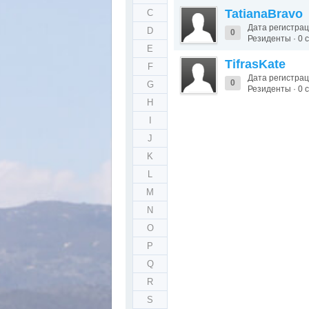
TatianaBravo
C
Дата регистрац
D
0
Резиденты · 0
E
TifrasKate
F
Дата регистрац
0
G
Резиденты · 0
H
I
J
K
L
M
N
O
P
Q
R
S