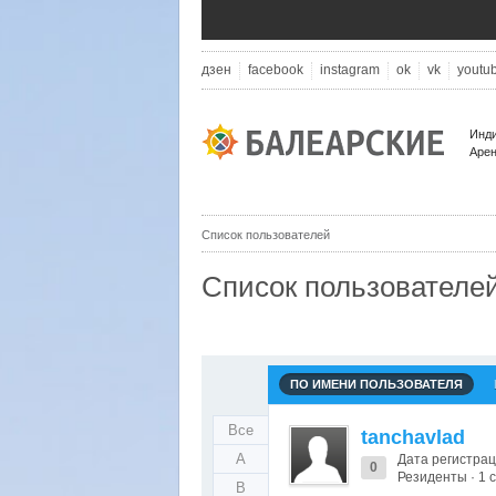
дзен
facebook
instagram
ok
vk
youtu
Инди
Арен
Список пользователей
Список пользователе
ПО ИМЕНИ ПОЛЬЗОВАТЕЛЯ
Все
tanchavlad
A
Дата регистрац
0
Резиденты · 1
B