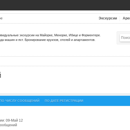
be
Экскурсии
Аре
видуальные экскурсии на Майорке, Менорке, Ибице и Форментере.
да машин и яхт. Бронирование круизов, отелей и апартаментов.
й
ПО ЧИСЛУ СООБЩЕНИЙ
ПО ДАТЕ РЕГИСТРАЦИИ
ии: 09-Май 12
 сообщений