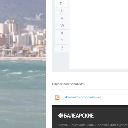
T
U
V
W
X
Y
Z
Список пользователей
Изменить оформление
Первый русскоязычный портал для турист