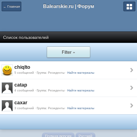
Balearskie.ru | Форум
← Главная
Список пользователей
Filter »
chiqlto
5 сообщений · Группа: Резиденты ·
Найти материалы
catap
4 сообщений · Группа: Резиденты ·
Найти материалы
caxar
3 сообщений · Группа: Резиденты ·
Найти материалы
Полная версия
Русский