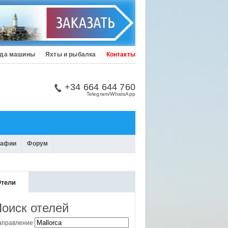
да машины
Яхты и рыбалка
Контакты
+34 664 644 760
Telegram/WhatsApp
рафии
Форум
тели