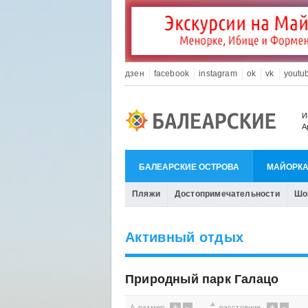
дзен
facebook
instagram
ok
vk
youtu
И
А
БАЛЕАРСКИЕ ОСТРОВА
МАЙОРК
Пляжи
Достопримечательности
Шо
Активный отдых
Природный парк Галацо
+
-
+
-
размер
расстояние