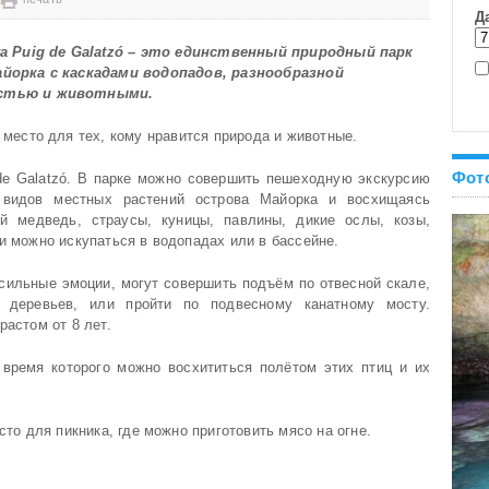
va Puig de Galatzó – это единственный природный парк
йорка с каскадами водопадов, разнообразной
стью и животными.
место для тех, кому нравится природа и животные.
Фот
de Galatzó. В парке можно совершить пешеходную экскурсию
 видов местных растений острова Майорка и восхищаясь
й медведь, страусы, куницы, павлины, дикие ослы, козы,
и можно искупаться в водопадах или в бассейне.
ильные эмоции, могут совершить подъём по отвесной скале,
 деревьев, или пройти по подвесному канатному мосту.
растом от 8 лет.
время которого можно восхититься полётом этих птиц и их
сто для пикника, где можно приготовить мясо на огне.