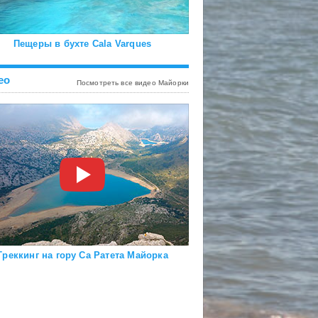
Пещеры в бухте Cala Varques
ео
Посмотреть все видео Майорки
Треккинг на гору Са Ратета Майорка