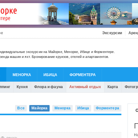
be
Экскурсии
Арен
ндивидуальные экскурсии на Майорке, Менорке, Ибице и Форментере.
ренда машин и яхт. Бронирование круизов, отелей и апартаментов.
А
МЕНОРКА
ИБИЦА
ФОРМЕНТЕРА
ппинг
Кухня
Флора и фауна
Активный отдых
Карта
Фотог
Все
Майорка
Менорка
Ибица
Форментера
О
печать