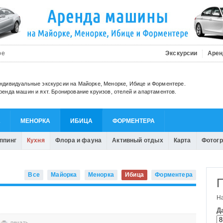
be
Экскурсии
Арен
ндивидуальные экскурсии на Майорке, Менорке, Ибице и Форментере.
ренда машин и яхт. Бронирование круизов, отелей и апартаментов.
А
МЕНОРКА
ИБИЦА
ФОРМЕНТЕРА
ппинг
Кухня
Флора и фауна
Активный отдых
Карта
Фотог
Все
Майорка
Менорка
Ибица
Форментера
печать