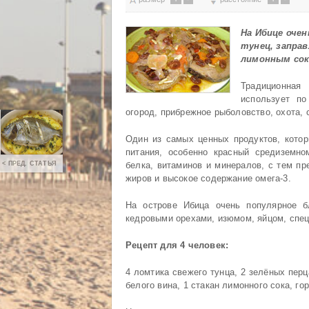
На Ибице очен
тунец, запра
лимонным сок
Традиционная
использует п
огород, прибрежное рыболовство, охота, 
Один из самых ценных продуктов, котор
питания, особенно красный средиземно
< ПРЕД. СТАТЬЯ
белка, витаминов и минералов, с тем п
жиров и высокое содержание омега-3.
На острове Ибица очень популярное бл
кедровыми орехами, изюмом, яйцом, спе
Рецепт для 4 человек:
4 ломтика свежего тунца, 2 зелёных перц
белого вина, 1 стакан лимонного сока, го