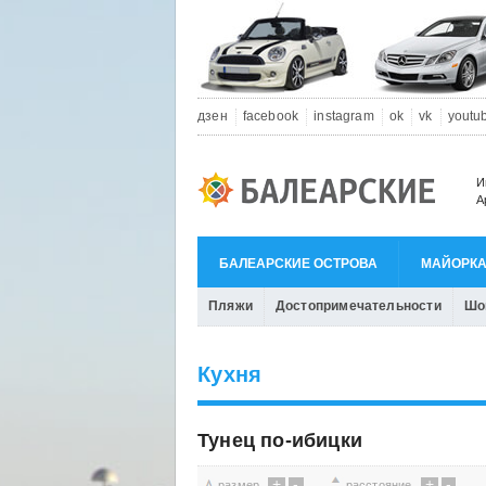
дзен
facebook
instagram
ok
vk
youtu
И
А
БАЛЕАРСКИЕ ОСТРОВА
МАЙОРК
Пляжи
Достопримечательности
Шо
Кухня
Тунец по-ибицки
+
-
+
-
размер
расстояние