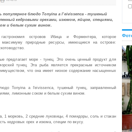
ь популярное блюдо Tonyina a l’eivissenca - тушеный
вленный кедровыми орехами, изюмом, яйцом, специями,
ом и белым сухим вином.
Фот
 гастрономия островов Ибица и Форментера, которое
о максимуму природные ресурсы, имеющиеся на острове:
скотоводство.
ые предлагает море - тунец. Это очень ценный продукт для
морский тунец. Эта рыба является прекрасным источником
реимуществом, что она имеет низкое содержание насыщенных
юдо Tonyina a l'eivissenca, тушеный тунец, заправленный
циями, лимонным соком и белым сухим вином.
а, 1 морковь, 2 средние луковицы, 4 помидоры, соль и стакан
рсть кедровых орех и изюма, специи по вкусу.